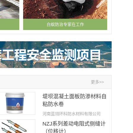
白蚁防治专家在工作
工
更多>>
堤坝混凝土面板防渗材料自
粘防水卷
河南蓝翎环科防水材料有限公司
NZJ系列差动电阻式侧缝计
（位移计）