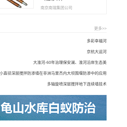
南京南瑞集团公司
更多>>
多彩幸福河
京杭大运河
大淮河-60年治理保安澜、淮河沿岸生态美
小直径深层搅拌防渗墙在非洲马里杰内大坝围堰防渗中的应用
多轴旋喷深层搅拌地下连续墙技术