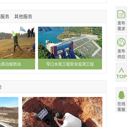
化服务
其他服务
发布
需求
发布
供应
水库白蚁防治
窄口水库工程安全监测工程
临朐县
TOP
他
在线
客服