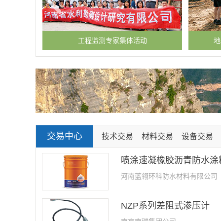
作
工程监测专家集体活动
地
交易中心
技术交易
材料交易
设备交易
喷涂速凝橡胶沥青防水涂
河南蓝翎环科防水材料有限公司
NZP系列差阻式渗压计