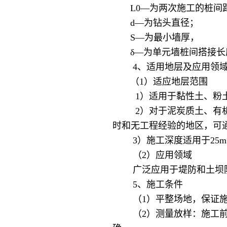
L0—为两次施工的桩间
d—为钻头直径；
S—为最小墙厚，
δ—为单元墙桩间搭接长
4、适用地层及应用领
（1）适应地层范围
1）适用于黏性土、粉土
2）对于泥炭质土、有机质
时和无工程经验的地区，可
3）施工深度适用于25m
（2）应用领域
广泛应用于堤防和土坝防
5、施工条件
（1）平整场地，保证施
（2）测量放样：施工前，