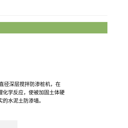
直径深层搅拌防渗桩机，在
理化学反应，使被加固土体硬
实的水泥土防渗墙。