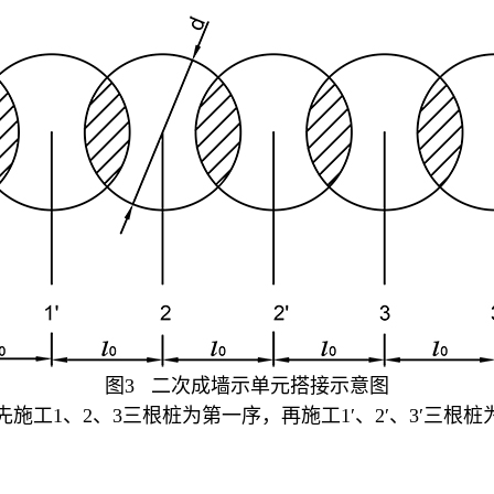
图3 二次成墙示单元搭接示意图
1、2、3三根桩为第一序，再施工1′、2′、3′三根桩