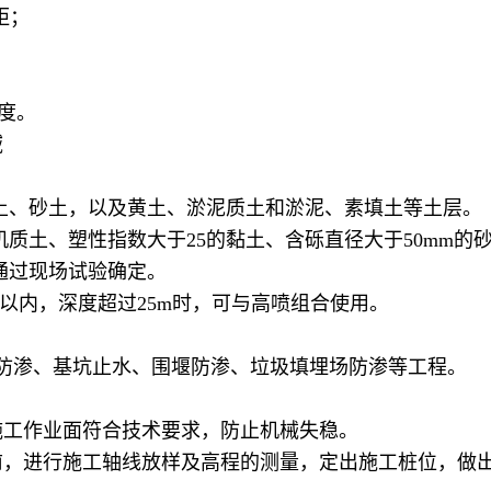
距；
度。
域
、砂土，以及黄土、淤泥质土和淤泥、素填土等土层。
土、塑性指数大于25的黏土、含砾直径大于50mm的砂
通过现场试验确定。
以内，深度超过25m时，可与高喷组合使用。
渗、基坑止水、围堰防渗、垃圾填埋场防渗等工程。
工作业面符合技术要求，防止机械失稳。
进行施工轴线放样及高程的测量，定出施工桩位，做出