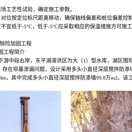
场工艺性试验，确定施工参数。
位按定位标尺距离移动，确保轴线偏差和桩位偏差控制
低于-5°C，低于-5°C应采取相应的保温措施方可施
除险加固工程
固工程简介
中段右岸，东平湖滞洪区为大（1）型水库，湖区围坝总长
，存在坝基渗漏问题，设计采用多头小直径深层搅拌防渗
4.8m，其中完成多头小直径深层搅拌防渗墙99.8万m2。该