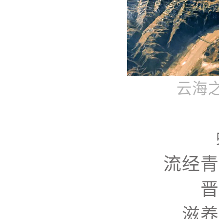
云海
流经青
晋
滋养