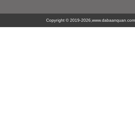
Copyright
©
2019-2026,www.dabaanquan.com