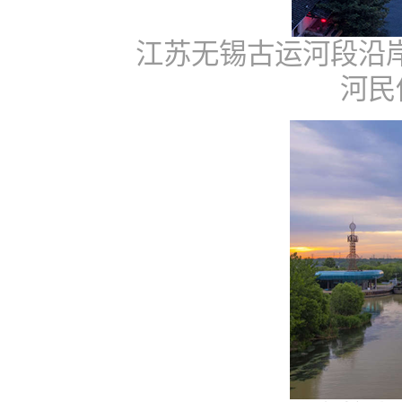
江苏无锡古运河段沿
河民