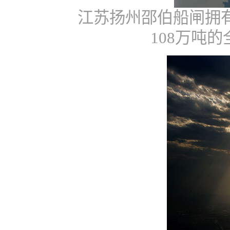
江苏扬州邵伯船闸拥
108
万吨的