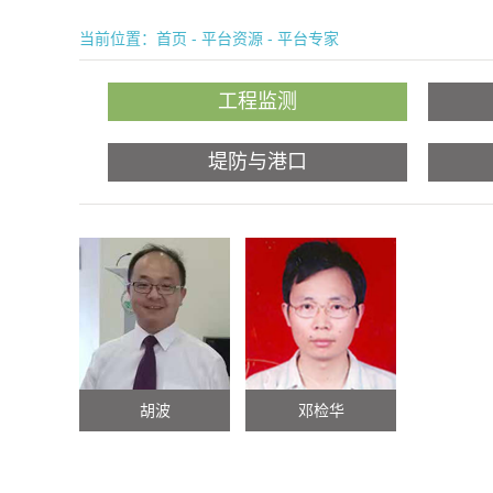
当前位置：
首页
-
平台资源
-
平台专家
工程监测
堤防与港口
胡波
邓检华